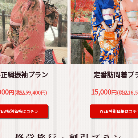
格正絹振袖プラン
定番訪問着プ
000
15,000
円
円
(税込59,400円)
(税込16,5
WEB特別価格はコチラ
WEB特別価格はコチ
修学旅行・割引プラン