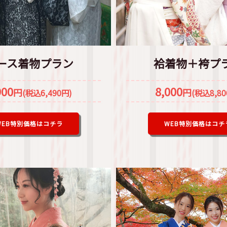
ース着物プラン
袷着物＋袴プ
900
8,000
円
円
(税込6,490円)
(税込8,80
WEB特別価格はコチラ
WEB特別価格はコチ