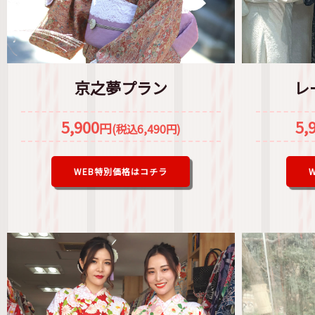
京之夢プラン
レ
5,900
5,
円
(税込6,490円)
WEB特別価格はコチラ