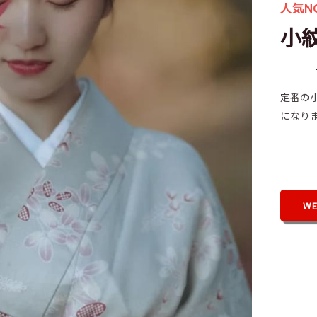
人気NO
小
定番の
になり
W