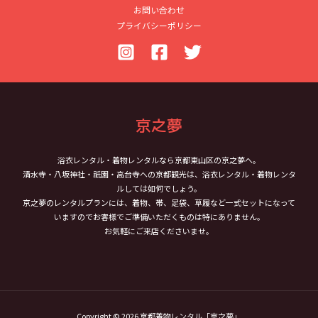
お問い合わせ
プライバシーポリシー
京之夢
浴衣レンタル・着物レンタルなら京都東山区の京之夢へ。
清水寺・八坂神社・祇園・高台寺への京都観光は、浴衣レンタル・着物レンタ
ルしては如何でしょう。
京之夢のレンタルプランには、着物、帯、足袋、草履など一式セットになって
いますのでお客様でご準備いただくものは特にありません。
お気軽にご来店くださいませ。
Copyright © 2026 京都着物レンタル「京之夢」